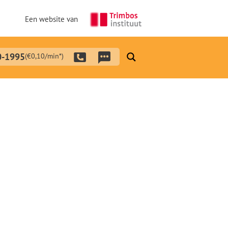
Een website van
0-1995
(€0,10/min*)