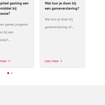
pplied gaming een
Wat kun je doen bij
Is a
middel bij
een gameverslaving?
hulp
ressie?
depr
Wat kun je doen bij
en games jongeren
Kunn
gameverslaving of…
en bij een
helpe
essie?…
depr
 meer
Lees meer
Lees 