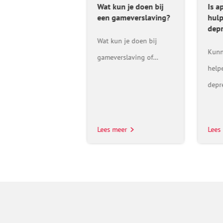
applied gaming een
Wat kun je doen bij
Is a
pmiddel bij
een gameverslaving?
hulp
ressie?
dep
Wat kun je doen bij
nen games jongeren
Kunn
gameverslaving of…
en bij een
help
essie?…
depr
 meer
Lees meer
Lees