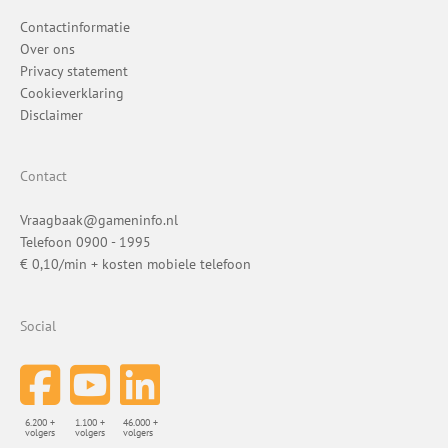
Contactinformatie
Over ons
Privacy statement
Cookieverklaring
Disclaimer
Contact
Vraagbaak@gameninfo.nl
Telefoon 0900 - 1995
€ 0,10/min + kosten mobiele telefoon
Social
6.200 +
1.100 +
46.000 +
volgers
volgers
volgers