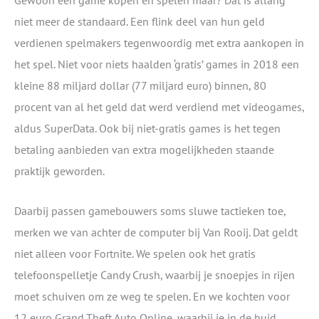
Gewoon een game kopen en spelen maar? Dat is allang
niet meer de standaard. Een flink deel van hun geld
verdienen spelmakers tegenwoordig met extra aankopen in
het spel. Niet voor niets haalden ‘gratis’ games in 2018 een
kleine 88 miljard dollar (77 miljard euro) binnen, 80
procent van al het geld dat werd verdiend met videogames,
aldus SuperData. Ook bij niet-gratis games is het tegen
betaling aanbieden van extra mogelijkheden staande
praktijk geworden.
Daarbij passen gamebouwers soms sluwe tactieken toe,
merken we van achter de computer bij Van Rooij. Dat geldt
niet alleen voor Fortnite. We spelen ook het gratis
telefoonspelletje Candy Crush, waarbij je snoepjes in rijen
moet schuiven om ze weg te spelen. En we kochten voor
12 euro Grand Theft Auto Online, waarbij je in de huid