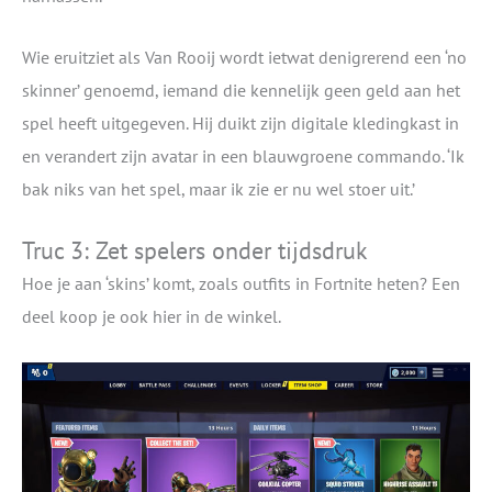
Wie eruitziet als Van Rooij wordt ietwat denigrerend een ‘no
skinner’ genoemd, iemand die kennelijk geen geld aan het
spel heeft uitgegeven. Hij duikt zijn digitale kledingkast in
en verandert zijn avatar in een blauwgroene commando. ‘Ik
bak niks van het spel, maar ik zie er nu wel stoer uit.’
Truc 3: Zet spelers onder tijdsdruk
Hoe je aan ‘skins’ komt, zoals outfits in Fortnite heten? Een
deel koop je ook hier in de winkel.