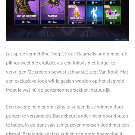
Let op de vermelding ‘Nog 13 uur.’ Daarna is onder meer de
pikhouweel die eruitziet als een inktvis niet langer te
verkrijgen. ‘Ze creëren bewust schaarste’, zegt Van Rooij. Met
een exclusieve look wil je gezien worden op het slagveld.
Moet je wel nú de portemonnee trekken, natuurlijk.
Een tweede manier om skins te krijgen is ze winnen door
punten te verzamelen. Dat gebeurt onder meer door doelen
te halen, in de trant van ‘schiet zeven mensen dood met een
pistool’. Betalende spelers krijgen een grote hoeveelheid