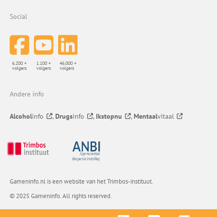
Social
6.200 +
1.100 +
46.000 +
volgers
volgers
volgers
Andere info
Alcohol
info
,
Drugs
info
,
Ikstopnu
,
Mentaal
vitaal
Gameninfo.nl is een website van het Trimbos-instituut.
© 2025 Gameninfo. All rights reserved.