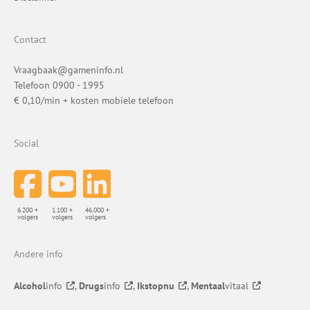
Contact
Vraagbaak@gameninfo.nl
Telefoon 0900 - 1995
€ 0,10/min + kosten mobiele telefoon
Social
6.200 +
1.100 +
46.000 +
volgers
volgers
volgers
Andere info
Alcohol
info
,
Drugs
info
,
Ikstopnu
,
Mentaal
vitaal