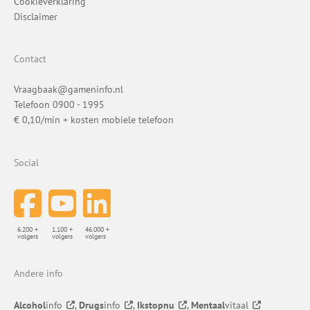
Cookieverklaring
Disclaimer
Contact
Vraagbaak@gameninfo.nl
Telefoon 0900 - 1995
€ 0,10/min + kosten mobiele telefoon
Social
6.200 +
1.100 +
46.000 +
volgers
volgers
volgers
Andere info
Alcohol
info
,
Drugs
info
,
Ikstopnu
,
Mentaal
vitaal