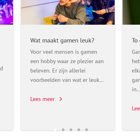
Wat maakt gamen leuk?
To
Voor veel mensen is gamen
Gam
een hobby waar ze plezier aan
he
id
beleven. Er zijn allerlei
elk
voorbeelden van wat er leuk…
gam
in
Lees meer
Le