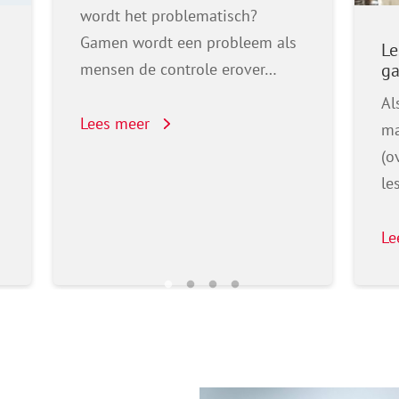
wordt het problematisch?
Gamen wordt een probleem als
Le
mensen de controle erover…
g
Al
Lees meer
ma
(o
le
Le