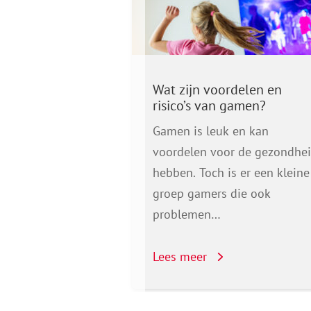
 hulp vinden?
Wat zijn voordelen en
risico’s van gamen?
voel dat het uit
Gamen is leuk en kan
t met het gamen
voordelen voor de gezondhe
 zelf niet meer…
hebben. Toch is er een kleine
groep gamers die ook
problemen…
Lees meer