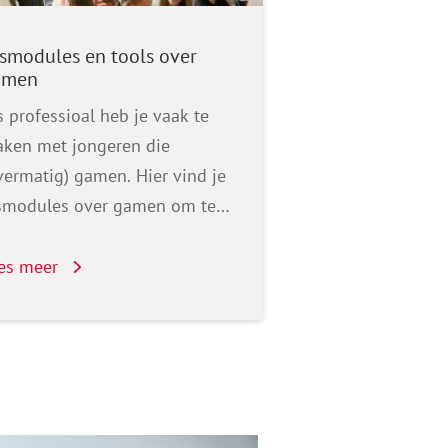
smodules en tools over
Rapportages o
amen
Hier vind je gep
s professioal heb je vaak te
rapporten en on
ken met jongeren die
onder andere (o
vermatig) gamen. Hier vind je
gamegedrag van 
smodules over gamen om te…
(sociale) media, 
aanbevelingen v
es meer
Lees meer