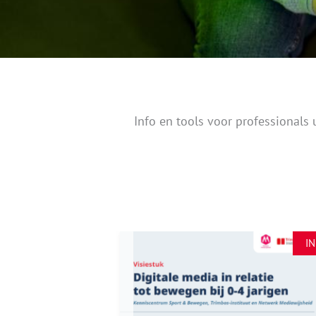
Info en tools voor professionals 
INFO
I