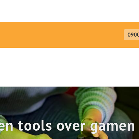
menu
090
en tools over gamen