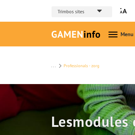
Trimbos sites
Hoofd
. . .
Professionals - zorg
Lesmodules 