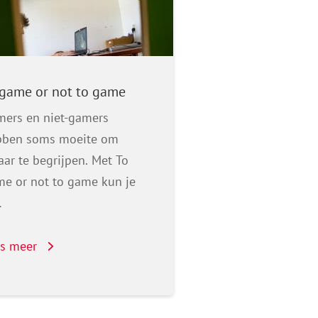
 game or not to game
Gamen in Nederla
zijn de cijfers
ers en niet-gamers
Gamen is een popul
bben soms moeite om
Bijna alle kindere
aar te begrijpen. Met To
weleens. De meest
e or not to game kun je
hebben weinig men
…
lichamelijke prob
es meer
Lees meer