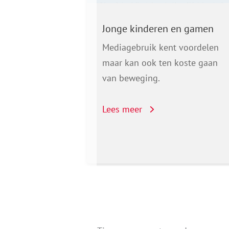
er gamen
Jonge kinderen en gamen
bliceerde
Mediagebruik kent voordelen
erzoek over
maar kan ook ten koste gaan
)gezond
van beweging.
jongeren,
n
Lees meer
or preventie.