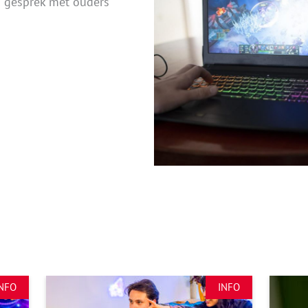
n gesprek met ouders
NFO
INFO