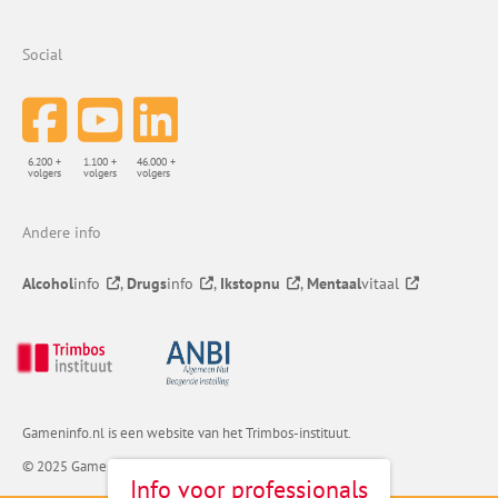
Social
6.200 +
1.100 +
46.000 +
volgers
volgers
volgers
Andere info
Alcohol
info
,
Drugs
info
,
Ikstopnu
,
Mentaal
vitaal
Gameninfo.nl is een website van het Trimbos-instituut.
© 2025 Gameninfo. All rights reserved.
Info voor professionals